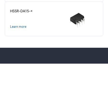
HSSR-DA15-×
Learn more
Tell
+86-0592-6021192
SNS