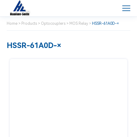
Home
>
Products
>
Optocouplers
>
MOS Relay
>
HSSR-61A0D-×
HSSR-61A0D-×