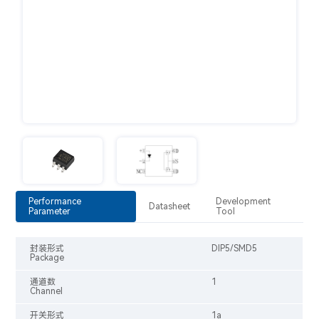
Performance
Development
Datasheet
Parameter
Tool
封装形式
DIP5/SMD5
Package
通道数
1
Channel
开关形式
1a